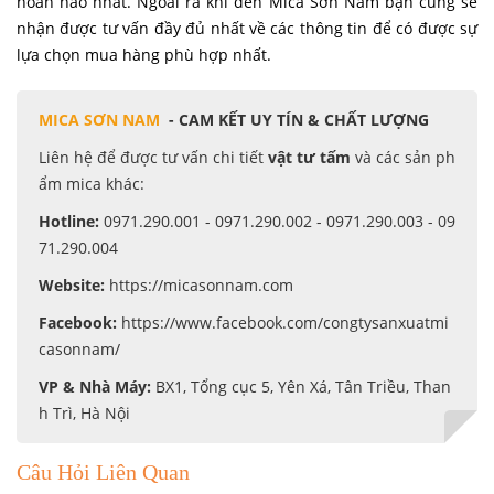
hoàn hảo nhất. Ngoài ra khi đến Mica Sơn Nam bạn cũng sẽ
nhận được tư vấn đầy đủ nhất về các thông tin để có được sự
lựa chọn mua hàng phù hợp nhất.
MICA SƠN NAM
- CAM KẾT UY TÍN & CHẤT LƯỢNG
Liên hệ để được tư vấn chi tiết
vật tư tấm
và các sản ph
ẩm mica khác:
Hotline:
0971.290.001 - 0971.290.002 - 0971.290.003 - 09
71.290.004
Website:
https://micasonnam.com
Facebook:
https://www.facebook.com/congtysanxuatmi
casonnam/
VP & Nhà Máy:
BX1, Tổng cục 5, Yên Xá, Tân Triều, Than
h Trì, Hà Nội
Câu Hỏi Liên Quan