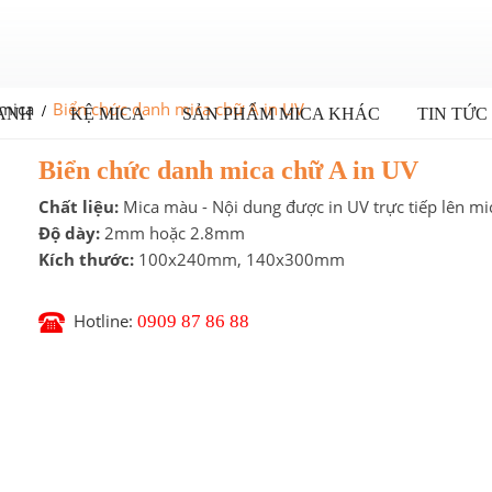
 mica
Biển chức danh mica chữ A in UV
ANH
KỆ MICA
SẢN PHẨM MICA KHÁC
TIN TỨC
Biển chức danh mica chữ A in UV
Chất liệu:
Mica màu - Nội dung được in UV trực tiếp lên mi
Độ dày:
2mm hoặc 2.8mm
Kích thước:
100x240mm, 140x300mm
Hotline:
0909 87 86 88