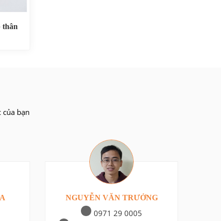
 thân
c của bạn
ĨA
NGUYỄN VĂN TRƯỞNG
0971 29 0005