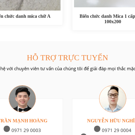
ển chức danh mica chữ A
Biển chức danh Mica 1 cấp
100x200
HỖ TRỢ TRỰC TUYẾN
 hệ với chuyên viên tư vấn của chúng tôi để giải đáp mọi thắc mặ
TRẦN MẠNH HOÀNG
NGUYỄN HỮU NGH
0971 29 0003
0971 29 0004