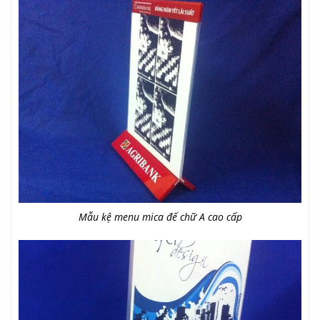
Mẫu kệ menu mica đế chữ A cao cấp