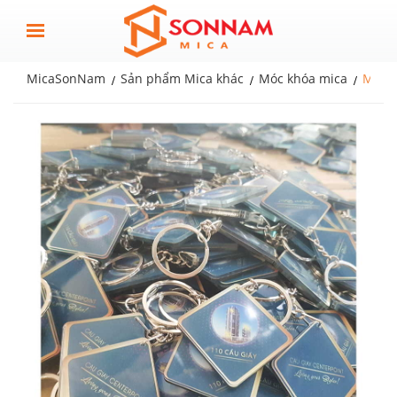
MicaSonNam
Sản phẩm Mica khác
Móc khóa mica
Móc k